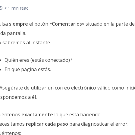
< 1 min read
ulsa
siempre
el botón «
Comentarios
» situado en la parte d
da pantalla.
o sabremos al instante.
Quién eres (estás conectado)*
En qué página estás.
Asegúrate de utilizar un correo electrónico válido como inici
espondemos a él.
uéntenos
exactamente
lo que está haciendo.
ecesitamos
replicar cada paso
para diagnosticar el error.
uéntenos: