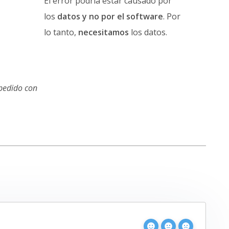
El error podría estar causado por
los
datos y no por el software
. Por
lo tanto,
necesitamos
los datos.
 pedido con