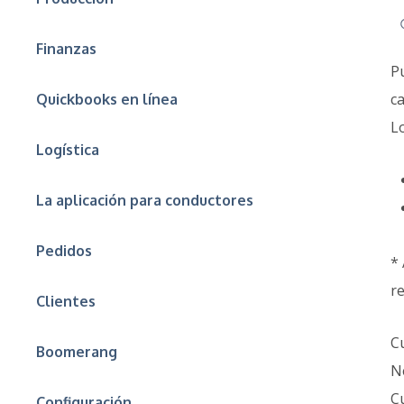
Finanzas
P
ca
Quickbooks en línea
L
Logística
La aplicación para conductores
Pedidos
* 
r
Clientes
C
Boomerang
N
C
Configuración