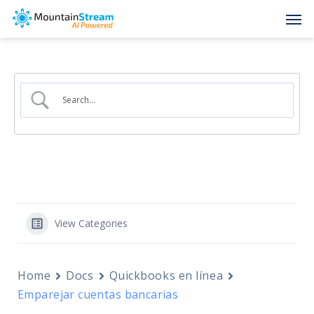
Skip
Men
to
main
content
View Categories
Home
Docs
Quickbooks en línea
Emparejar cuentas bancarias