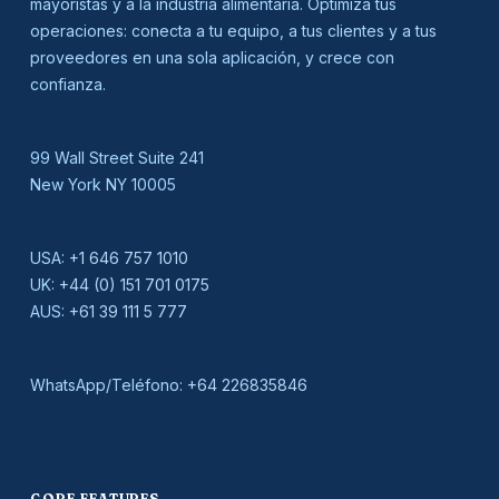
mayoristas y a la industria alimentaria. Optimiza tus
operaciones: conecta a tu equipo, a tus clientes y a tus
proveedores en una sola aplicación, y crece con
confianza.
99 Wall Street Suite 241
New York NY 10005
USA:
+1 646 757 1010
UK:
+44 (0) 151 701 0175
AUS:
+61 39 111 5 777
WhatsApp/Teléfono:
+64 226835846
CORE FEATURES