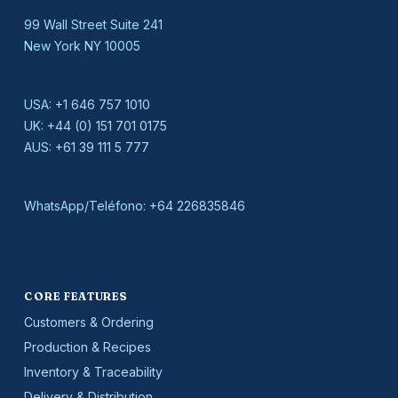
99 Wall Street Suite 241
New York NY 10005
USA:
+1 646 757 1010
UK:
+44 (0) 151 701 0175
AUS:
+61 39 111 5 777
WhatsApp/Teléfono:
+64 226835846
CORE FEATURES
Customers & Ordering
Production & Recipes
Inventory & Traceability
Delivery & Distribution