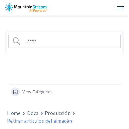
Skip
Men
to
main
content
View Categories
Home
Docs
Producción
Retirar artículos del almacén