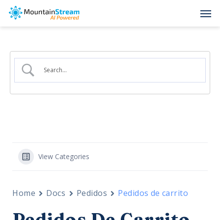
Skip
Men
to
main
content
View Categories
Home
Docs
Pedidos
Pedidos de carrito
Pedidos De Carrito