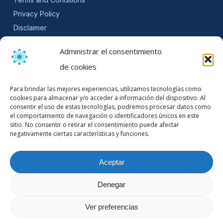
Privacy Policy
Disclaimer
SLA
Administrar el consentimiento
Cookie Policy (EU)
de cookies
NEWSLETTER
Para brindar las mejores experiencias, utilizamos tecnologías como
Get software updates and practical tips.
cookies para almacenar y/o acceder a información del dispositivo. Al
consentir el uso de estas tecnologías, podremos procesar datos como
el comportamiento de navegación o identificadores únicos en este
sitio. No consentir o retirar el consentimiento puede afectar
negativamente ciertas características y funciones.
Email Address
Aceptar
Denegar
© 2026 Mountain Stream.
Ver preferencias