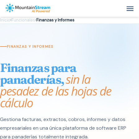
Skip
Men
to
Inicio
›
Funcionales
›
Finanzas y Informes
main
content
FINANZAS Y INFORMES
Finanzas para
sin la
panaderías,
pesadez de las hojas de
cálculo
Gestiona facturas, extractos, cobros, informes y datos
empresariales en una única plataforma de software ERP
para panaderías totalmente integrada.