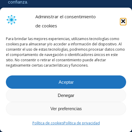
confianza.
Administrar el consentimiento
99 Wall Street Suite 241
de cookies
New York NY 10005
Para brindar las mejores experiencias, utilizamos tecnologías como
cookies para almacenar y/o acceder a información del dispositivo. Al
USA:
+1 646 757 1010
consentir el uso de estas tecnologías, podremos procesar datos como
el comportamiento de navegación o identificadores únicos en este
UK:
+44 (0) 151 701 0175
sitio. No consentir o retirar el consentimiento puede afectar
AUS:
+61 39 111 5 777
negativamente ciertas características y funciones.
WhatsApp/Teléfono:
+64 226835846
Aceptar
Denegar
Ver preferencias
CORE FEATURES
Customers & Ordering
Política de cookies
Política de privacidad
Production & Recipes