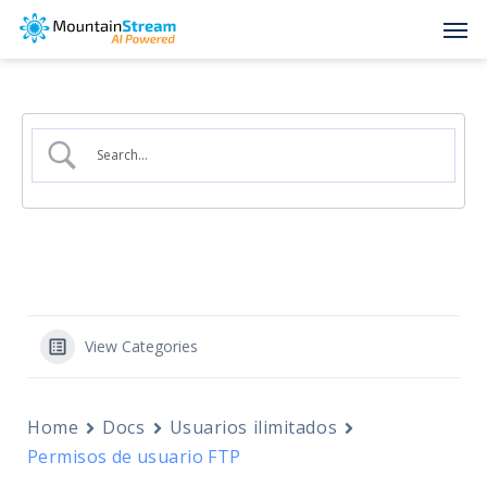
Skip
Men
to
main
content
View Categories
Home
Docs
Usuarios ilimitados
Permisos de usuario FTP