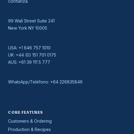
confianza.
99 Wall Street Suite 241
New York NY 10005
USA:
+1 646 757 1010
UK:
+44 (0) 151 701 0175
AUS:
+61 39 111 5 777
WhatsApp/Teléfono:
+64 226835846
CORE FEATURES
Customers & Ordering
Production & Recipes