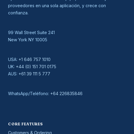
proveedores en una sola aplicación, y crece con
confianza.
99 Wall Street Suite 241
New York NY 10005
USA:
+1 646 757 1010
UK:
+44 (0) 151 701 0175
AUS:
+61 39 111 5 777
WhatsApp/Teléfono:
+64 226835846
CORE FEATURES
Customers & Ordering