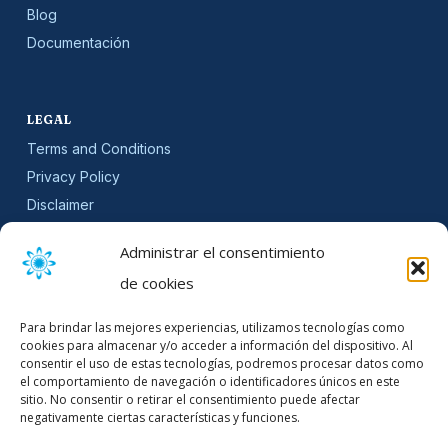
Blog
Documentación
LEGAL
Terms and Conditions
Privacy Policy
Disclaimer
SLA
Administrar el consentimiento
Cookie Policy (EU)
de cookies
NEWSLETTER
Para brindar las mejores experiencias, utilizamos tecnologías como
Get software updates and practical tips.
cookies para almacenar y/o acceder a información del dispositivo. Al
consentir el uso de estas tecnologías, podremos procesar datos como
el comportamiento de navegación o identificadores únicos en este
sitio. No consentir o retirar el consentimiento puede afectar
negativamente ciertas características y funciones.
Email Address