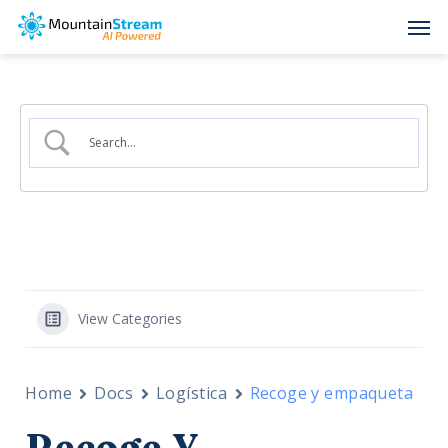
Skip
Men
to
main
content
View Categories
Home
Docs
Logística
Recoge y empaqueta
Recoge Y