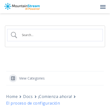
Skip
Men
to
main
content
View Categories
Home
Docs
¡Comienza ahora!
El proceso de configuración