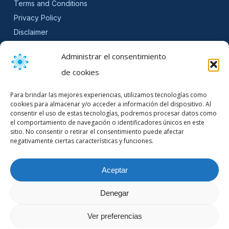
Terms and Conditions
Privacy Policy
Disclaimer
SLA
Administrar el consentimiento
Cookie Policy (EU)
de cookies
NEWSLETTER
Para brindar las mejores experiencias, utilizamos tecnologías como
Get software updates and practical tips.
cookies para almacenar y/o acceder a información del dispositivo. Al
consentir el uso de estas tecnologías, podremos procesar datos como
el comportamiento de navegación o identificadores únicos en este
sitio. No consentir o retirar el consentimiento puede afectar
negativamente ciertas características y funciones.
Email Address
Aceptar
Denegar
© 2026 Mountain Stream.
Ver preferencias