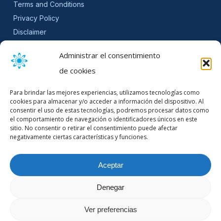
Terms and Conditions
Privacy Policy
Disclaimer
SLA
Administrar el consentimiento
Cookie Policy (EU)
de cookies
NEWSLETTER
Para brindar las mejores experiencias, utilizamos tecnologías como
Get software updates and practical tips.
cookies para almacenar y/o acceder a información del dispositivo. Al
consentir el uso de estas tecnologías, podremos procesar datos como
el comportamiento de navegación o identificadores únicos en este
sitio. No consentir o retirar el consentimiento puede afectar
negativamente ciertas características y funciones.
Email Address
Aceptar
Denegar
© 2026 Mountain Stream.
Ver preferencias