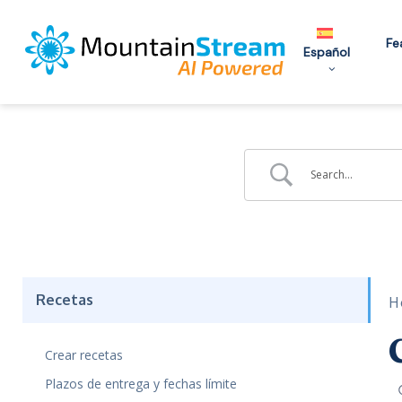
Skip
to
Fe
Español
main
content
Recetas
H
Crear recetas
Plazos de entrega y fechas límite