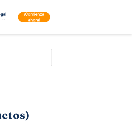
egal
¡Comienza
ahora!
uctos)