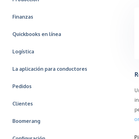
Finanzas
Quickbooks en línea
Logística
La aplicación para conductores
R
Pedidos
U
in
Clientes
p
o
Boomerang
P
Configuración