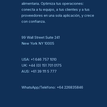
alimentaria. Optimiza tus operaciones:
conecta a tu equipo, a tus clientes y a tus
proveedores en una sola aplicación, y crece
con confianza.
99 Wall Street Suite 241
New York NY 10005
USA:
+1 646 757 1010
UK:
+44 (0) 151 701 0175
AUS:
+61 39 111 5 777
WhatsApp/Teléfono:
+64 226835846