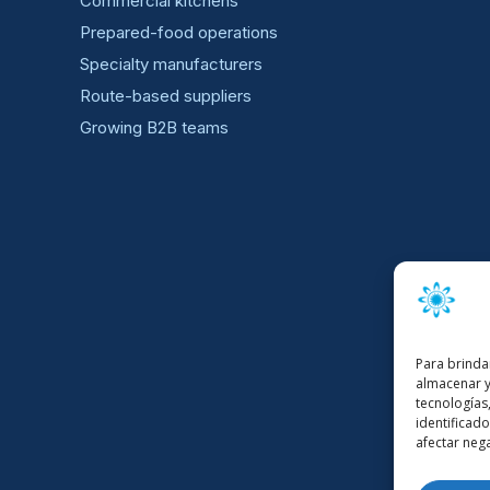
Commercial kitchens
Prepared-food operations
Specialty manufacturers
Route-based suppliers
Growing B2B teams
Para brinda
almacenar y
tecnología
identificado
afectar nega