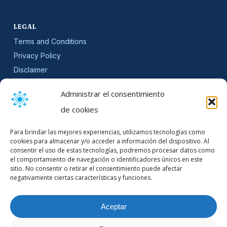
LEGAL
Terms and Conditions
Privacy Policy
Disclaimer
SLA
Administrar el consentimiento
Cookie Policy (EU)
de cookies
NEWSLETTER
Para brindar las mejores experiencias, utilizamos tecnologías como
Get software updates and practical tips.
cookies para almacenar y/o acceder a información del dispositivo. Al
consentir el uso de estas tecnologías, podremos procesar datos como
el comportamiento de navegación o identificadores únicos en este
sitio. No consentir o retirar el consentimiento puede afectar
negativamente ciertas características y funciones.
Email Address
Aceptar