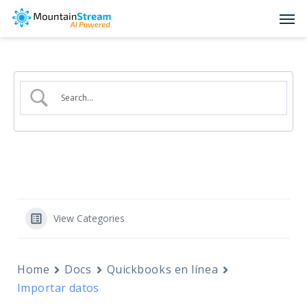
Skip
Men
to
main
content
View Categories
Home
Docs
Quickbooks en línea
Importar datos