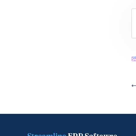
⟵
Streamline
ERP Softawre