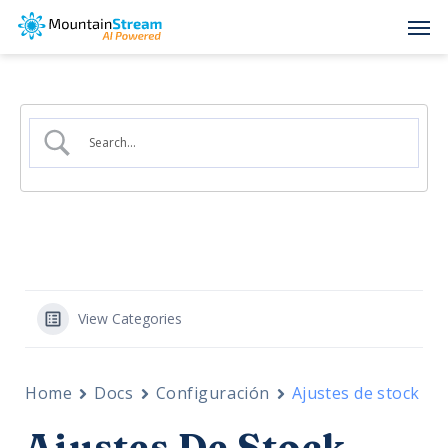
Skip
Men
to
main
content
View Categories
Home
Docs
Configuración
Ajustes de stock
Ajustes De Stock