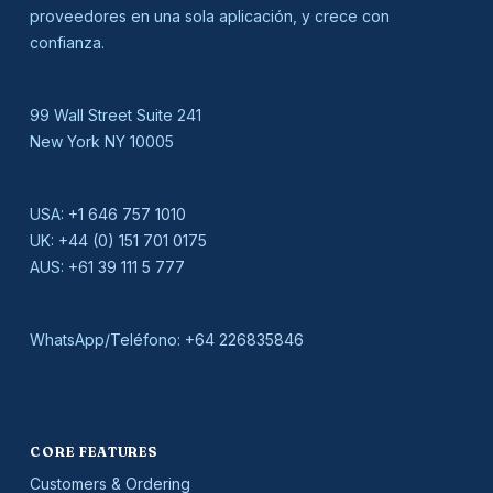
proveedores en una sola aplicación, y crece con
confianza.
99 Wall Street Suite 241
New York NY 10005
USA:
+1 646 757 1010
UK:
+44 (0) 151 701 0175
AUS:
+61 39 111 5 777
WhatsApp/Teléfono:
+64 226835846
CORE FEATURES
Customers & Ordering