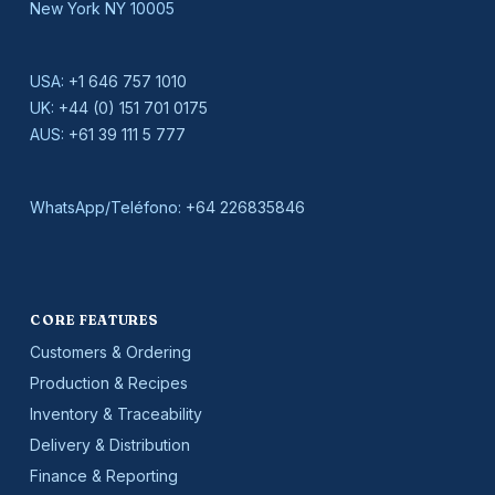
New York NY 10005
USA:
+1 646 757 1010
UK:
+44 (0) 151 701 0175
AUS:
+61 39 111 5 777
WhatsApp/Teléfono:
+64 226835846
CORE FEATURES
Customers & Ordering
Production & Recipes
Inventory & Traceability
Delivery & Distribution
Finance & Reporting