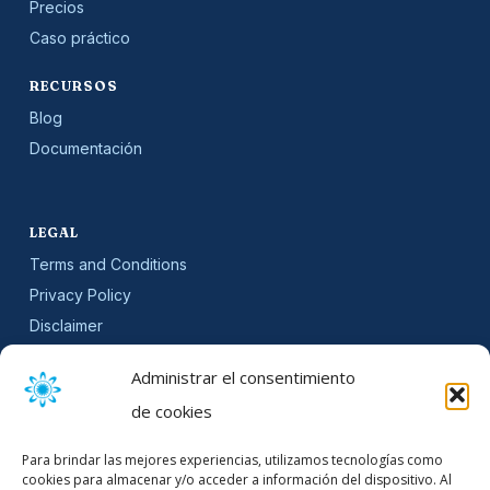
Precios
Caso práctico
RECURSOS
Blog
Documentación
LEGAL
Terms and Conditions
Privacy Policy
Disclaimer
SLA
Administrar el consentimiento
Cookie Policy (EU)
de cookies
NEWSLETTER
Para brindar las mejores experiencias, utilizamos tecnologías como
Get software updates and practical tips.
cookies para almacenar y/o acceder a información del dispositivo. Al