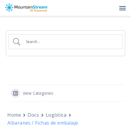
Skip
Men
to
main
content
View Categories
Home
Docs
Logística
Albaranes / Fichas de embalaje