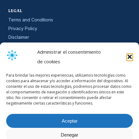
LEGAL
Terms and Conditions
Privacy Policy
Disclaimer
SLA
Administrar el consentimiento
Cookie Policy (EU)
de cookies
NEWSLETTER
Para brindar las mejores experiencias, utilizamos tecnologías como
Get software updates and practical tips.
cookies para almacenar y/o acceder a información del dispositivo. Al
consentir el uso de estas tecnologías, podremos procesar datos como
el comportamiento de navegación o identificadores únicos en este
sitio. No consentir o retirar el consentimiento puede afectar
negativamente ciertas características y funciones.
Email Address
Aceptar
Denegar