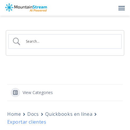
Skip
Men
to
main
content
View Categories
Home
Docs
Quickbooks en línea
Exportar clientes