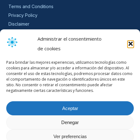
Terms and Conditions
Privacy Policy
Disclaimer
SLA
Administrar el consentimiento
Cookie Policy (EU)
de cookies
NEWSLETTER
Para brindar las mejores experiencias, utilizamos tecnologías como
Get software updates and practical tips.
cookies para almacenar y/o acceder a información del dispositivo. Al
consentir el uso de estas tecnologías, podremos procesar datos como
el comportamiento de navegación o identificadores únicos en este
sitio. No consentir o retirar el consentimiento puede afectar
negativamente ciertas características y funciones.
Email Address
Aceptar
Denegar
© 2026 Mountain Stream.
Ver preferencias