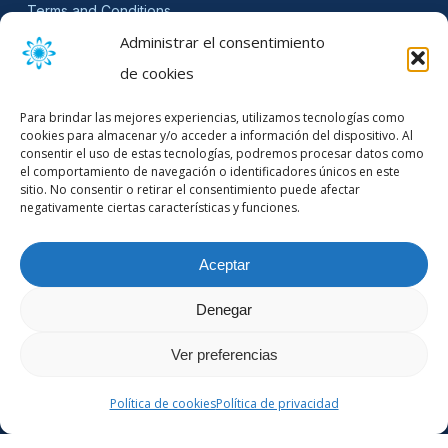
Terms and Conditions
Privacy Policy
Administrar el consentimiento
Disclaimer
de cookies
SLA
Para brindar las mejores experiencias, utilizamos tecnologías como
Cookie Policy (EU)
cookies para almacenar y/o acceder a información del dispositivo. Al
consentir el uso de estas tecnologías, podremos procesar datos como
NEWSLETTER
el comportamiento de navegación o identificadores únicos en este
sitio. No consentir o retirar el consentimiento puede afectar
Get software updates and practical tips.
negativamente ciertas características y funciones.
Aceptar
Email Address
Denegar
Ver preferencias
Política de cookies
Política de privacidad
© 2026 Mountain Stream.