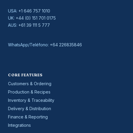
USA:
+1 646 757 1010
UK:
+44 (0) 151 701 0175
AUS:
+61 39 111 5 777
WhatsApp/Teléfono:
+64 226835846
CORE FEATURES
Customers & Ordering
Production & Recipes
Inventory & Traceability
Delivery & Distribution
Finance & Reporting
Integrations