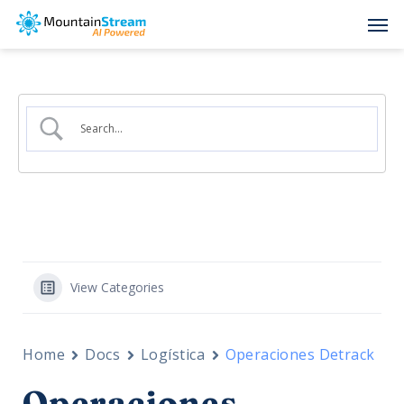
Skip
Men
to
main
content
View Categories
Home
Docs
Logística
Operaciones Detrack
Operaciones