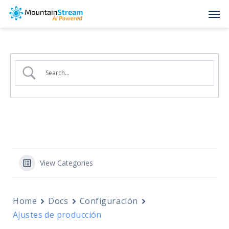
Skip
Men
to
main
content
View Categories
Home
Docs
Configuración
Ajustes de producción