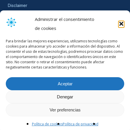
Disclaimer
SLA
Administrar el consentimiento
Cookie Policy (EU)
de cookies
NEWSLETTER
Para brindar las mejores experiencias, utilizamos tecnologías como
Get software updates and practical tips.
cookies para almacenar y/o acceder a información del dispositivo. Al
consentir el uso de estas tecnologías, podremos procesar datos como
el comportamiento de navegación o identificadores únicos en este
sitio. No consentir o retirar el consentimiento puede afectar
negativamente ciertas características y funciones.
Email Address
Aceptar
Denegar
© 2026 Mountain Stream.
Ver preferencias
twitter
x-
facebook
linkedin
Política de cookies
Política de privacidad
twitter