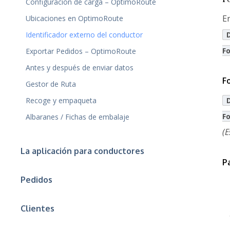
Configuración de carga – OptimoRoute
En
Ubicaciones en OptimoRoute
Identificador externo del conductor
F
Exportar Pedidos – OptimoRoute
Antes y después de enviar datos
F
Gestor de Ruta
Recoge y empaqueta
F
Albaranes / Fichas de embalaje
(E
La aplicación para conductores
P
Pedidos
Clientes