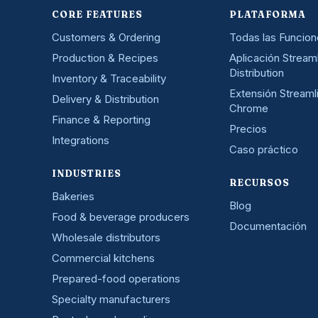
CORE FEATURES
PLATAFORMA
Customers & Ordering
Todas las Funcio
Production & Recipes
Aplicación Stream
Distribution
Inventory & Traceability
Extensión Streaml
Delivery & Distribution
Chrome
Finance & Reporting
Precios
Integrations
Caso práctico
INDUSTRIES
RECURSOS
Bakeries
Blog
Food & beverage producers
Documentación
Wholesale distributors
Commercial kitchens
Prepared-food operations
Specialty manufacturers