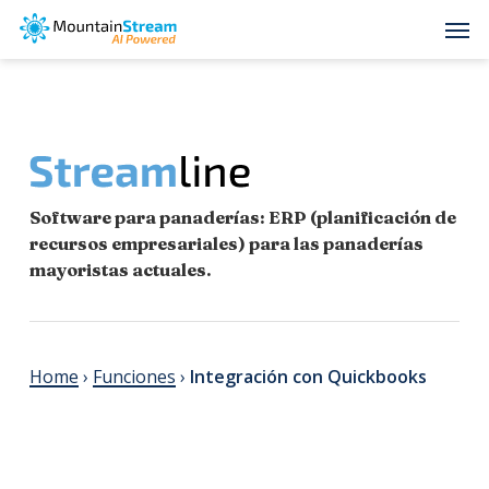
Skip
Men
to
main
content
Software para panaderías: ERP (planificación de
recursos empresariales) para las panaderías
mayoristas actuales.
Home
›
Funciones
›
Integración con Quickbooks