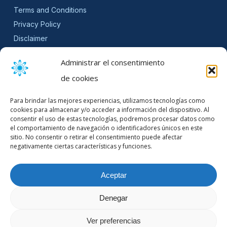
Terms and Conditions
Privacy Policy
Disclaimer
SLA
Administrar el consentimiento
Cookie Policy (EU)
de cookies
NEWSLETTER
Para brindar las mejores experiencias, utilizamos tecnologías como
Get software updates and practical tips.
cookies para almacenar y/o acceder a información del dispositivo. Al
consentir el uso de estas tecnologías, podremos procesar datos como
el comportamiento de navegación o identificadores únicos en este
sitio. No consentir o retirar el consentimiento puede afectar
negativamente ciertas características y funciones.
Email Address
Aceptar
Denegar
© 2026 Mountain Stream.
Ver preferencias