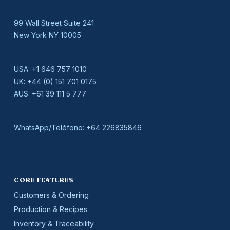
99 Wall Street Suite 241
New York NY 10005
USA:
+1 646 757 1010
UK:
+44 (0) 151 701 0175
AUS:
+61 39 111 5 777
WhatsApp/Teléfono:
+64 226835846
CORE FEATURES
Customers & Ordering
Production & Recipes
Inventory & Traceability