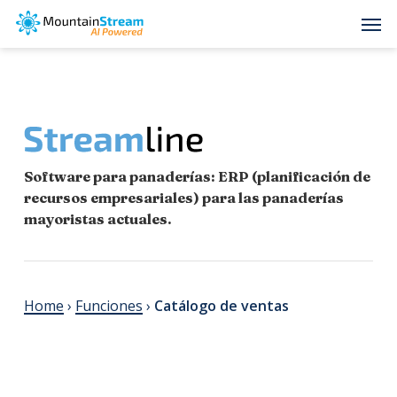
Skip
Men
to
main
content
Software para panaderías: ERP (planificación de
recursos empresariales) para las panaderías
mayoristas actuales.
Home
›
Funciones
›
Catálogo de ventas