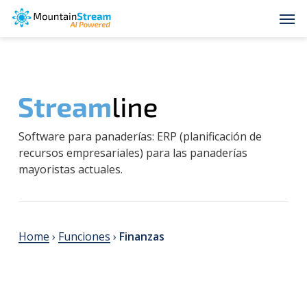
Skip
Men
to
main
content
Software para panaderías: ERP (planificación de
recursos empresariales) para las panaderías
mayoristas actuales.
Home
›
Funciones
›
Finanzas