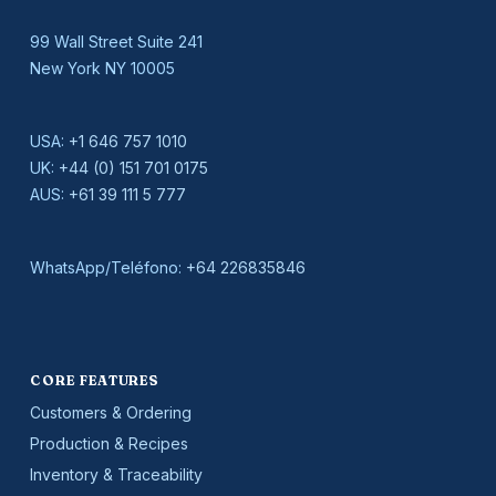
99 Wall Street Suite 241
New York NY 10005
USA:
+1 646 757 1010
UK:
+44 (0) 151 701 0175
AUS:
+61 39 111 5 777
WhatsApp/Teléfono:
+64 226835846
CORE FEATURES
Customers & Ordering
Production & Recipes
Inventory & Traceability