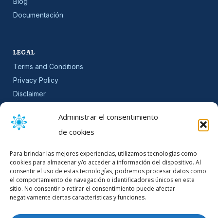
Blog
Documentación
LEGAL
Terms and Conditions
Privacy Policy
Disclaimer
SLA
Administrar el consentimiento
Cookie Policy (EU)
de cookies
NEWSLETTER
Para brindar las mejores experiencias, utilizamos tecnologías como
Get software updates and practical tips.
cookies para almacenar y/o acceder a información del dispositivo. Al
consentir el uso de estas tecnologías, podremos procesar datos como
el comportamiento de navegación o identificadores únicos en este
sitio. No consentir o retirar el consentimiento puede afectar
negativamente ciertas características y funciones.
Email Address