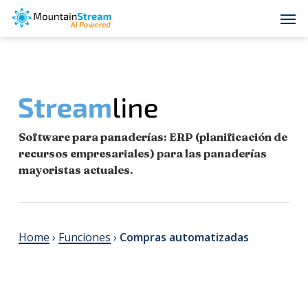
Skip
Men
to
main
content
Software para panaderías: ERP (planificación de
recursos empresariales) para las panaderías
mayoristas actuales.
Home
›
Funciones
›
Compras automatizadas