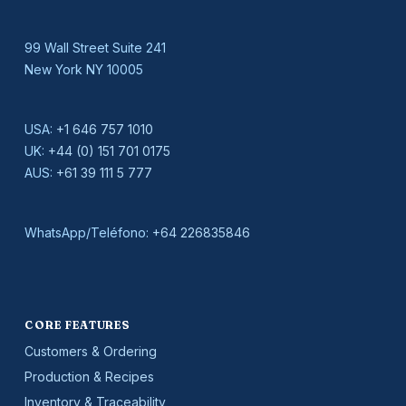
99 Wall Street Suite 241
New York NY 10005
USA:
+1 646 757 1010
UK:
+44 (0) 151 701 0175
AUS:
+61 39 111 5 777
WhatsApp/Teléfono:
+64 226835846
CORE FEATURES
Customers & Ordering
Production & Recipes
Inventory & Traceability