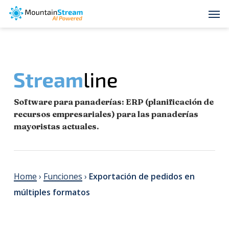
Skip
Men
to
main
content
Software para panaderías: ERP (planificación de
recursos empresariales) para las panaderías
mayoristas actuales.
Home
›
Funciones
›
Exportación de pedidos en
múltiples formatos