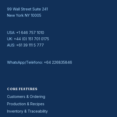
99 Wall Street Suite 241
New York NY 10005
USA:
+1 646 757 1010
UK:
+44 (0) 151 701 0175
AUS:
+61 39 111 5 777
WhatsApp/Teléfono:
+64 226835846
CORE FEATURES
Customers & Ordering
Production & Recipes
Inventory & Traceability