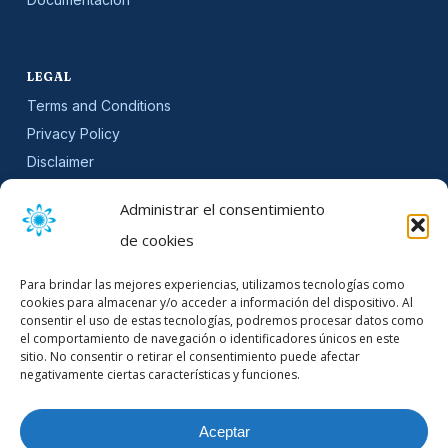
LEGAL
Terms and Conditions
Privacy Policy
Disclaimer
SLA
Administrar el consentimiento
Cookie Policy (EU)
de cookies
NEWSLETTER
Para brindar las mejores experiencias, utilizamos tecnologías como
Get software updates and practical tips.
cookies para almacenar y/o acceder a información del dispositivo. Al
consentir el uso de estas tecnologías, podremos procesar datos como
el comportamiento de navegación o identificadores únicos en este
sitio. No consentir o retirar el consentimiento puede afectar
negativamente ciertas características y funciones.
Email Address
Aceptar